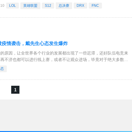
彻底分割，FNC抢下峡谷先锋，并且打赢团战和推掉上路一血塔。23分
310
LOL
英雄联盟
S12
总决赛
DRX
FNC
贾克斯，FNC
被疫情袭击，戴先生心态发生爆炸
情的原因，让全世界各个行业的发展都出现了一些迟滞，还好队伍电竞来
为再不济也都可以进行线上赛，或者不让观众进场，毕竟对于绝大多数观
式都是躺在家里看直播，尽管如此队伍们对于疫情的管控都是比较严格
心态
支队伍不幸中招。DRX团队昨天在官方微博上宣
1