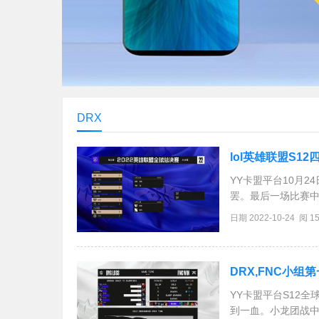
DRX
lol英雄联盟S1
YY卡盟平台10月2
罢。最后一场比赛中
了。首局EDG开场
日期 2022-10-24 阅 1
后的情况下逆转取胜
DRX,FNC小
YY卡盟平台S12全
到一血。小龙团战中