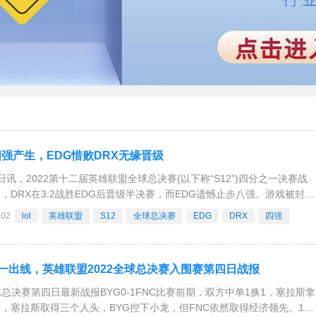
2四强产生，EDG惜败DRX无缘晋级
4日讯，2022第十二届英雄联盟全球总决赛(以下称“S12”)四分之一决赛战
，DRX在3:2战胜EDG后晋级半决赛，而EDG遗憾止步八强。游戏被封
居于劣势，后期依靠出色的团战发挥实现翻盘。第二局，EDG在经济大滞
502
lol
英雄联盟
S12
全球总决赛
EDG
DRX
四强
，比分来到2—
组第一出线，英雄联盟2022全球总决赛入围赛第四日战报
球总决赛第四日最新战报BYG0-1FNC比赛前期，双方中单1换1，塞拉斯拿
，塞拉斯取得三个人头，BYG控下小龙，但FNC依然取得经济领先。15