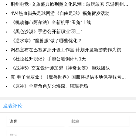
荆州电竞+文旅盛典掀荆楚文化风潮：敢玩敢秀 乐游荆州，英雄联盟手游全国联赛湖北省级赛震撼开幕！
4V4热血街头足球网游《自由足球》福兔贺岁活动
《机动都市阿尔法》全新机甲“玉兔”上线
《黑色沙漠》手游公开新职业“羽士”
《逆水寒》“魔兽服”做了哪些优化？
网易宣布在巴塞罗那开设工作室 计划开发新游戏作为旗舰作品
《杜拉拉升职记》手游公测倒计时1天
《战神5》交互设计师加盟《神奇女侠》 游戏团队
真·电子骨灰盒！《魔兽世界》国服将提供本地保存账号数据功能
《原神》全新角色艾尔海森、瑶瑶登场
发表评论