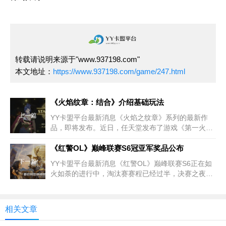
转载请说明来源于"www.937198.com"
本文地址：
https://www.937198.com/game/247.html
《火焰纹章：结合》介绍基础玩法
上一篇
YY卡盟平台最新消息《火焰之纹章》系列的最新作
品，即将发布。近日，任天堂发布了游戏《第一火焰
之纹章》的最新PV。视频时长8分钟，介绍了游戏的
基本功能和不同的游
《红警OL》巅峰联赛S6冠亚军奖品公布
下一篇
YY卡盟平台最新消息《红警OL》巅峰联赛S6正在如
火如荼的进行中，淘汰赛赛程已经过半，决赛之夜也
即将到来。为了给各大战队加油助威，终极赛季大
奖“荣誉奖杯”和“
相关文章